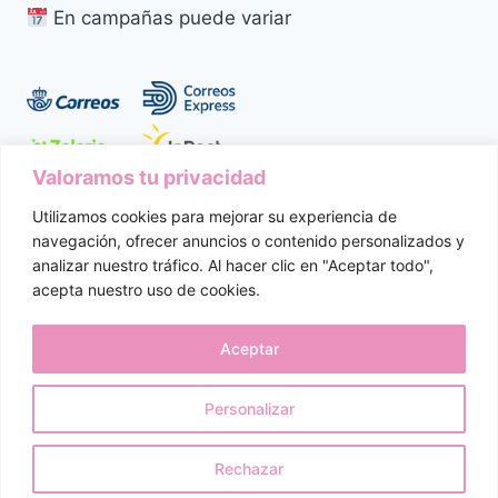
En campañas puede variar
Valoramos tu privacidad
Utilizamos cookies para mejorar su experiencia de
Aviso Legal
Política de Privacidad
navegación, ofrecer anuncios o contenido personalizados y
analizar nuestro tráfico. Al hacer clic en "Aceptar todo",
Política de Cookies
Condiciones de Compra
acepta nuestro uso de cookies.
Política de Envíos
Devoluciones y Desistimiento
Aceptar
Personalizar
© 2026 Dulcetete. Todos los derechos reservados.
Rechazar