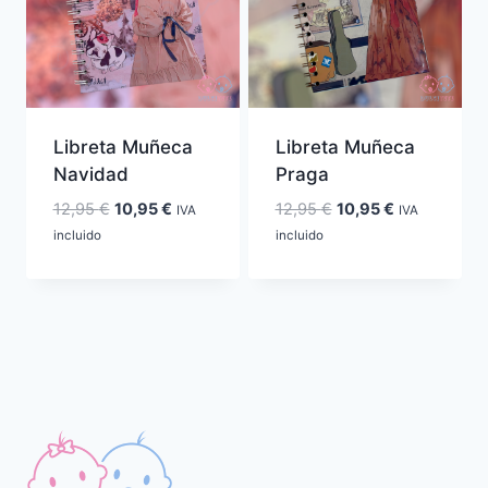
Libreta Muñeca
Libreta Muñeca
Navidad
Praga
El
El
El
El
12,95
€
10,95
€
12,95
€
10,95
€
IVA
IVA
precio
precio
precio
precio
incluido
incluido
original
actual
original
actual
era:
es:
era:
es:
12,95 €.
10,95 €.
12,95 €.
10,95 €.