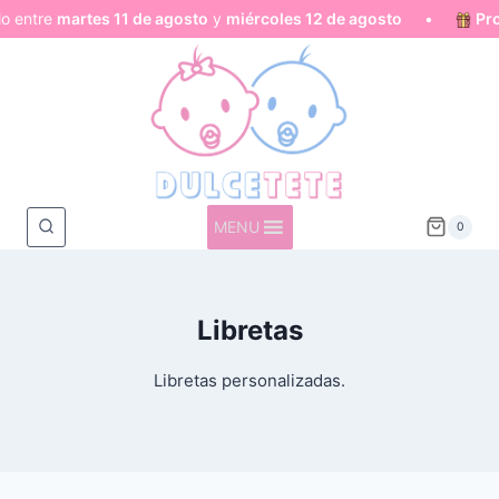
entre
martes 11 de agosto
y
miércoles 12 de agosto
•
Produ
Saltar
al
contenido
MENU
0
Libretas
Libretas personalizadas.