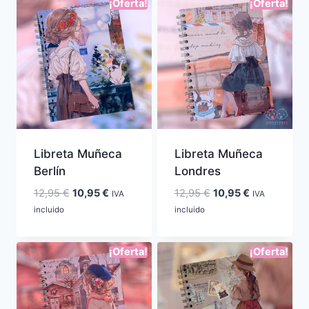
¡Oferta!
¡Oferta!
Libreta Muñeca
Libreta Muñeca
Berlín
Londres
El
El
El
El
12,95
€
10,95
€
12,95
€
10,95
€
IVA
IVA
precio
precio
precio
precio
incluido
incluido
original
actual
original
actual
era:
es:
era:
es:
¡Oferta!
¡Oferta!
12,95 €.
10,95 €.
12,95 €.
10,95 €.