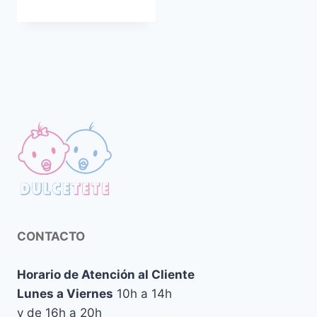
original
actual
era:
es:
30,00 €.
24,95 €.
CONTACTO
Horario de Atención al Cliente
Lunes a Viernes
10h a 14h
y de 16h a 20h