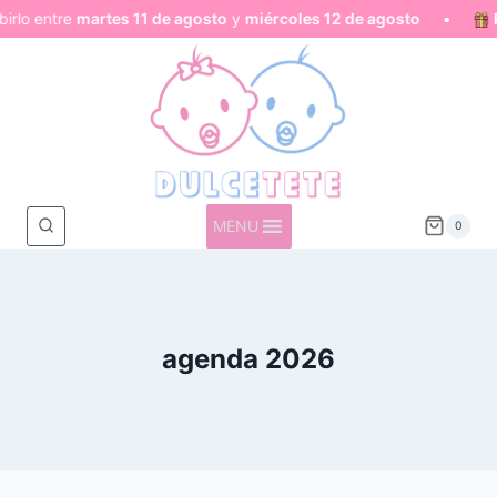
irlo entre
martes 11 de agosto
y
miércoles 12 de agosto
•
P
Saltar
al
contenido
MENU
0
agenda 2026