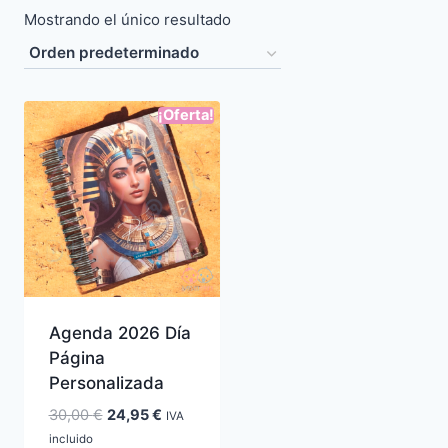
Mostrando el único resultado
¡Oferta!
Agenda 2026 Día
Página
Personalizada
El
El
30,00
€
24,95
€
IVA
precio
precio
incluido