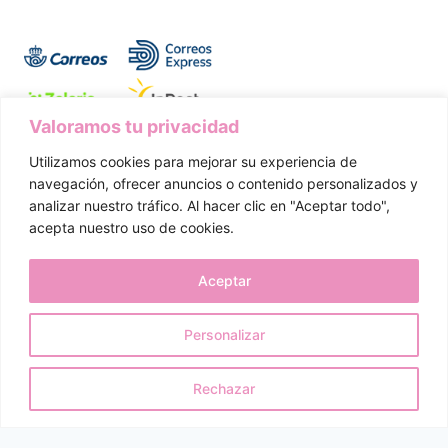
Valoramos tu privacidad
Utilizamos cookies para mejorar su experiencia de
Aviso Legal
Política de Privacidad
navegación, ofrecer anuncios o contenido personalizados y
analizar nuestro tráfico. Al hacer clic en "Aceptar todo",
Política de Cookies
Condiciones de Compra
acepta nuestro uso de cookies.
Política de Envíos
Devoluciones y Desistimiento
Aceptar
Personalizar
© 2026 Dulcetete. Todos los derechos reservados.
Rechazar