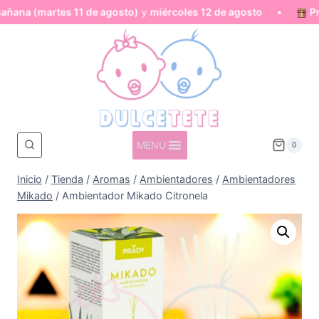
 (martes 11 de agosto)
y
miércoles 12 de agosto
•
Produc
Saltar
al
contenido
MENU
0
Inicio
/
Tienda
/
Aromas
/
Ambientadores
/
Ambientadores
Mikado
/
Ambientador Mikado Citronela