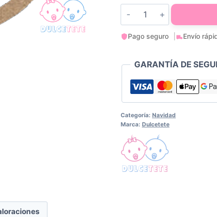
Bola
de
Pago seguro
Envío rápi
Navidad
Olaf
GARANTÍA DE SEGU
y
Sven
cantidad
Categoría:
Navidad
Marca:
Dulcetete
aloraciones