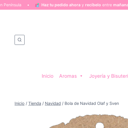
ula •
Haz tu pedido ahora
y
recíbelo
entre
mañana (viernes 7 
Saltar
al
contenido
Inicio
Aromas
Joyería y Bisuter
Inicio
/
Tienda
/
Navidad
/
Bola de Navidad Olaf y Sven