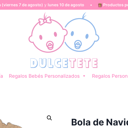
de agosto)
y
lunes 10 de agosto
•
Productos personaliza
ía
Regalos Bebés Personalizados
Regalos Person
Bola de Navi