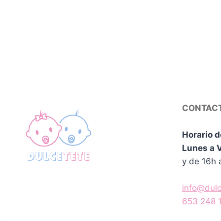
CONTAC
Horario d
Lunes a 
y de 16h 
info@dul
653 248 