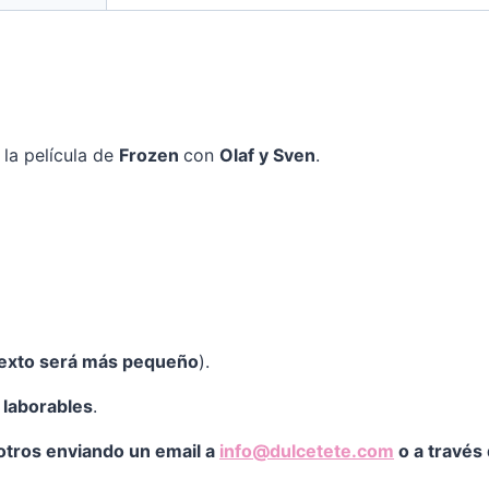
la película de
Frozen
con
Olaf y Sven
.
texto será más pequeño
).
s laborables
.
otros enviando un email a
info@dulcetete.com
o a través