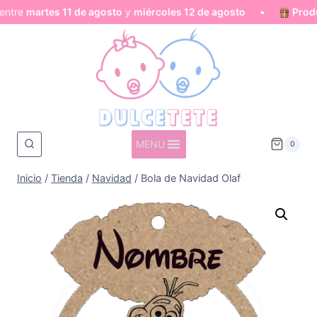
re
martes 11 de agosto
y
miércoles 12 de agosto
•
Product
Saltar
al
contenido
MENU
0
Inicio
/
Tienda
/
Navidad
/
Bola de Navidad Olaf