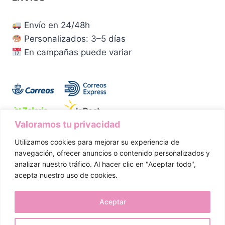
Envío en 24/48h
Personalizados: 3–5 días
En campañas puede variar
Valoramos tu privacidad
Utilizamos cookies para mejorar su experiencia de
Aviso Legal
Política de Privacidad
navegación, ofrecer anuncios o contenido personalizados y
analizar nuestro tráfico. Al hacer clic en "Aceptar todo",
Política de Cookies
Condiciones de Compra
acepta nuestro uso de cookies.
Política de Envíos
Devoluciones y Desistimiento
Aceptar