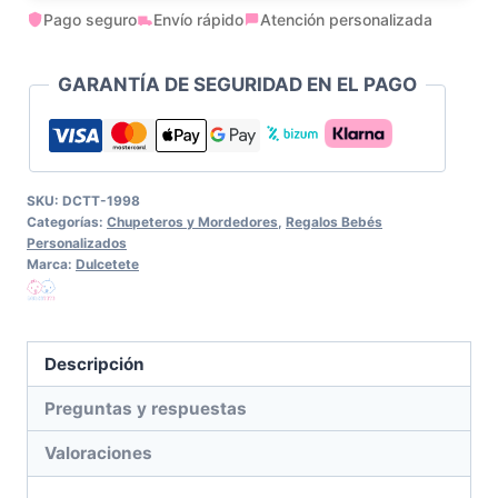
Pago seguro
Envío rápido
Atención personalizada
Personalizado
Alicia
GARANTÍA DE SEGURIDAD EN EL PAGO
en
el
País...
cantidad
SKU:
DCTT-1998
Categorías:
Chupeteros y Mordedores
,
Regalos Bebés
Personalizados
Marca:
Dulcetete
Descripción
Preguntas y respuestas
Valoraciones