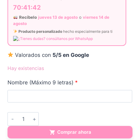
70:41:42
Recíbelo
jueves 13 de agosto
o
viernes 14 de
agosto
Producto personalizado
hecho especialmente para ti
¿Tienes dudas? consúltanos por WhatsApp
Valorados con
5/5 en Google
Hay existencias
Nombre (Máximo 9 letras)
*
Chupetero
de
Comprar ahora
Silicona