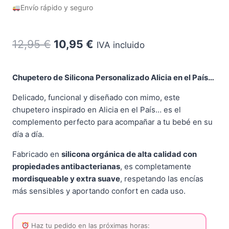
Envío rápido y seguro
El
El
12,95
€
10,95
€
IVA incluido
precio
precio
original
actual
Chupetero de Silicona Personalizado Alicia en el País…
era:
es:
Delicado, funcional y diseñado con mimo, este
chupetero inspirado en Alicia en el País… es el
12,95 €.
10,95 €.
complemento perfecto para acompañar a tu bebé en su
día a día.
Fabricado en
silicona orgánica de alta calidad con
propiedades antibacterianas
, es completamente
mordisqueable y extra suave
, respetando las encías
más sensibles y aportando confort en cada uso.
Haz tu pedido en las próximas horas: