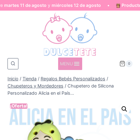
rtes 11 de agosto
y
miércoles 12 de agosto
•
Productos pe
Saltar
al
contenido
MENU
0
Inicio
/
Tienda
/
Regalos Bebés Personalizados
/
Chupeteros y Mordedores
/
Chupetero de Silicona
Personalizado Alicia en el País…
¡Oferta!