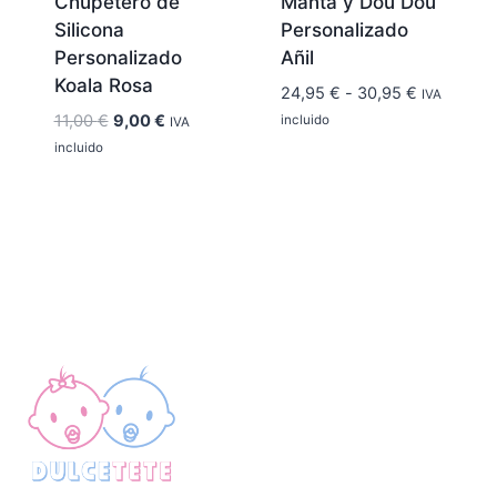
Chupetero de
Manta y Dou Dou
Silicona
Personalizado
Personalizado
Añil
Koala Rosa
Rango
24,95
€
-
30,95
€
IVA
de
El
El
11,00
€
9,00
€
incluido
IVA
precios:
precio
precio
incluido
desde
original
actual
24,95 €
era:
es:
hasta
11,00 €.
9,00 €.
30,95 €