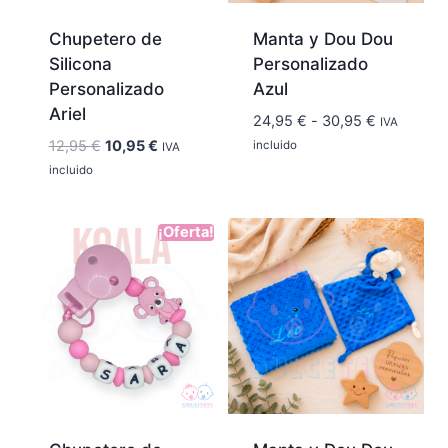
Chupetero de
Manta y Dou Dou
Silicona
Personalizado
Personalizado
Azul
Ariel
Rango
24,95
€
-
30,95
€
IVA
de
El
El
12,95
€
10,95
€
incluido
IVA
precios:
precio
precio
incluido
desde
original
actual
24,95 €
era:
es:
¡Oferta!
hasta
12,95 €.
10,95 €.
30,95 €