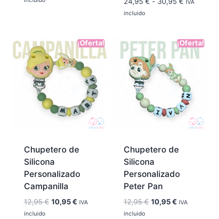
Rango
24,95
€
-
30,95
€
IVA
precios:
de
incluido
desde
precios:
24,95 €
desde
¡Oferta!
¡Oferta!
hasta
24,95 €
30,95 €
hasta
30,95 €
Chupetero de
Chupetero de
Silicona
Silicona
Personalizado
Personalizado
Campanilla
Peter Pan
El
El
El
El
12,95
€
10,95
€
12,95
€
10,95
€
IVA
IVA
precio
precio
precio
precio
incluido
incluido