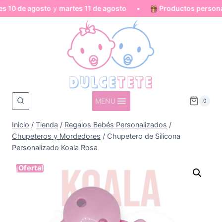
0 de agosto
y
martes 11 de agosto
•
Productos personaliz
Saltar
al
contenido
MENU
0
Inicio
/
Tienda
/
Regalos Bebés Personalizados
/
Chupeteros y Mordedores
/
Chupetero de Silicona
Personalizado Koala Rosa
¡Oferta!