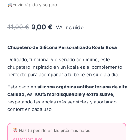
Envío rápido y seguro
El
El
11,00
€
9,00
€
IVA incluido
precio
precio
original
actual
Chupetero de Silicona Personalizado Koala Rosa
era:
es:
Delicado, funcional y diseñado con mimo, este
chupetero inspirado en un koala es el complemento
11,00 €.
9,00 €.
perfecto para acompañar a tu bebé en su día a día.
Fabricado en
silicona orgánica antibacteriana de alta
calidad
, es
100% mordisqueable y extra suave
,
respetando las encías más sensibles y aportando
confort en cada uso.
Haz tu pedido en las próximas horas:
00:23:46