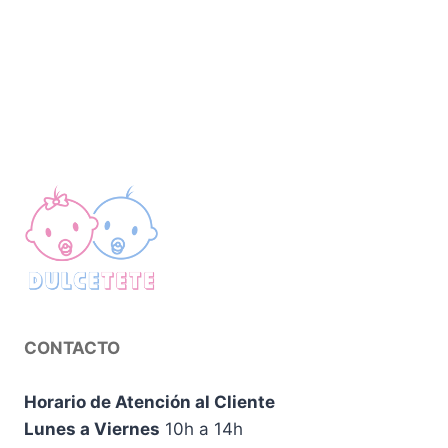
original
actual
original
actual
era:
es:
era:
es:
12,95 €.
10,95 €.
12,95 €.
10,95 €.
CONTACTO
Horario de Atención al Cliente
Lunes a Viernes
10h a 14h