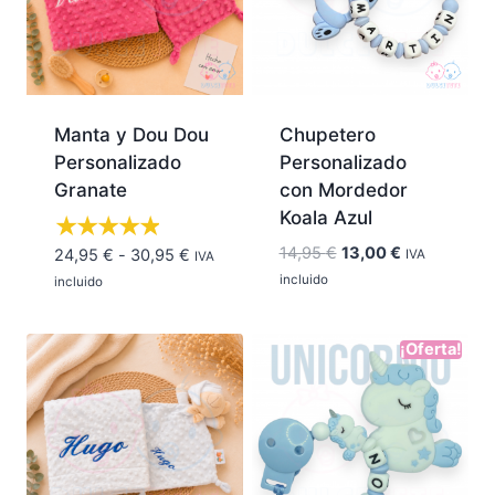
Manta y Dou Dou
Chupetero
Personalizado
Personalizado
Granate
con Mordedor
Koala Azul
El
El
14,95
€
13,00
€
Rango
24,95
€
-
30,95
€
IVA
IVA
precio
precio
de
incluido
incluido
original
actual
precios:
era:
es:
desde
¡Oferta!
14,95 €.
13,00 €.
24,95 €
hasta
30,95 €