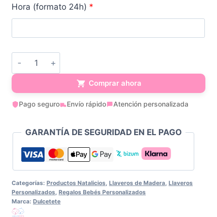
Hora (formato 24h)
*
Llavero
Body
Comprar ahora
Natalicio
Pago seguro
Envío rápido
Atención personalizada
Personalizado
cantidad
GARANTÍA DE SEGURIDAD EN EL PAGO
Categorías:
Productos Natalicios
,
Llaveros de Madera
,
Llaveros
Personalizados
,
Regalos Bebés Personalizados
Marca:
Dulcetete