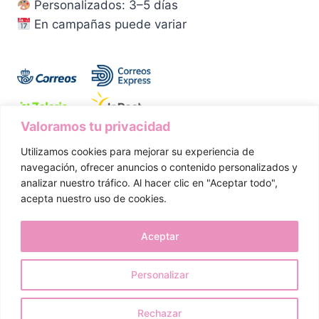
Personalizados: 3–5 días
En campañas puede variar
Valoramos tu privacidad
Utilizamos cookies para mejorar su experiencia de
Aviso Legal
Política de Privacidad
navegación, ofrecer anuncios o contenido personalizados y
analizar nuestro tráfico. Al hacer clic en "Aceptar todo",
Política de Cookies
Condiciones de Compra
acepta nuestro uso de cookies.
Política de Envíos
Devoluciones y Desistimiento
Aceptar
Personalizar
© 2026 Dulcetete. Todos los derechos reservados.
¿Cómo podemos ayudarte?
Rechazar