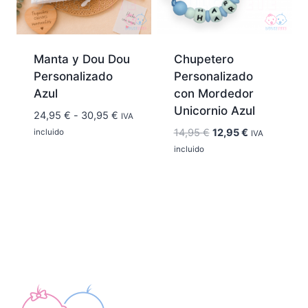
Manta y Dou Dou
Chupetero
Personalizado
Personalizado
Azul
con Mordedor
Unicornio Azul
Rango
24,95
€
-
30,95
€
IVA
de
El
El
14,95
€
12,95
€
incluido
IVA
precios:
precio
precio
incluido
desde
original
actual
24,95 €
era:
es:
hasta
14,95 €.
12,95 €.
30,95 €