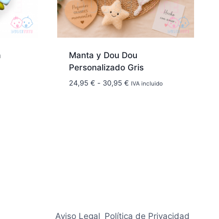
a
Manta y Dou Dou
Personalizado Gris
Rango
24,95
€
-
30,95
€
IVA incluido
de
precios:
desde
24,95 €
hasta
30,95 €
Aviso Legal
Política de Privacidad