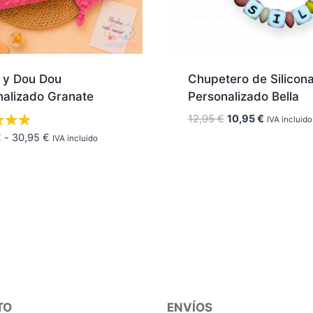
 y Dou Dou
Chupetero de Silicon
nalizado Granate
Personalizado Bella
El
El
12,95
€
10,95
€
IVA incluido
precio
precio
Rango
€
-
30,95
€
IVA incluido
original
actual
de
era:
es:
precios:
12,95 €.
10,95 €.
desde
24,95 €
hasta
30,95 €
TO
ENVÍOS