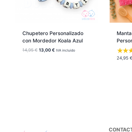
Chupetero Personalizado
Manta
con Mordedor Koala Azul
Perso
El
El
14,95
€
13,00
€
IVA incluido
precio
precio
24,95
original
actual
era:
es:
14,95 €.
13,00 €.
CONTAC