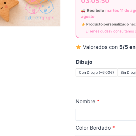
03:05:49
Recíbelo
martes 11 de ag
agosto
Producto personalizado
hech
¿Tienes dudas? consúltanos
Valorados con
5/5 en
Dibujo
Con Dibujo (+6,00€)
Sin Dibu
Nombre
*
Color Bordado
*