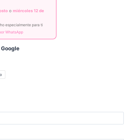
osto
o
miércoles 12 de
o especialmente para ti
 por WhatsApp
 Google
jo