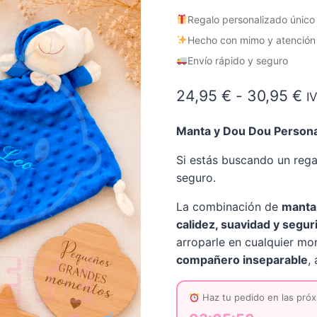
Regalo personalizado único
Hecho con mimo y atención a
Envío rápido y seguro
R
24,95
€
-
30,95
€
I
d
Manta y Dou Dou Persona
pr
Si estás buscando un rega
d
seguro.
2
La combinación de
manta 
h
calidez, suavidad y segur
3
arroparle en cualquier mo
compañero inseparable
,
Haz tu pedido en las próx