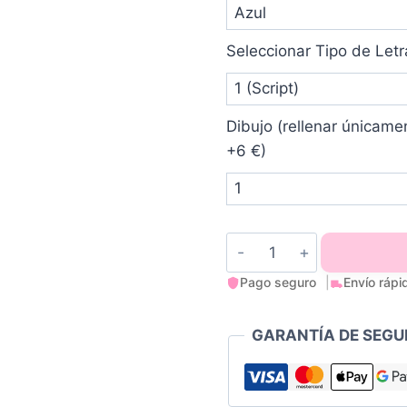
Seleccionar Tipo de Letr
Dibujo (rellenar únicame
+6 €)
Manta
Pago seguro
Envío rápi
y
Dou
GARANTÍA DE SEGU
Dou
Personalizado
Añil