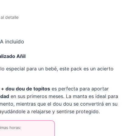
l detalle
ango
VA incluido
e
lizado Añil
ecios:
lo especial para un bebé, este pack es un acierto
esde
4,95 €
+ dou dou de topitos
es perfecta para aportar
asta
idad
en sus primeros meses. La manta es ideal para
0,95 €
mento, mientras que el dou dou se convertirá en su
 ayudándole a relajarse y sentirse protegido.
imas horas: