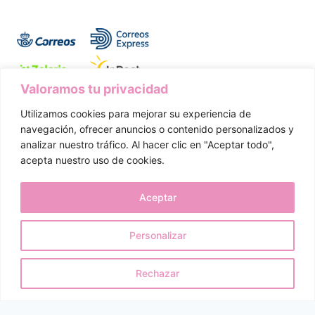
Valoramos tu privacidad
Utilizamos cookies para mejorar su experiencia de
Aviso Legal
Política de Privacidad
navegación, ofrecer anuncios o contenido personalizados y
analizar nuestro tráfico. Al hacer clic en "Aceptar todo",
Política de Cookies
Condiciones de Compra
acepta nuestro uso de cookies.
Política de Envíos
Devoluciones y Desistimiento
Aceptar
Personalizar
© 2026 Dulcetete. Todos los derechos reservados.
Rechazar