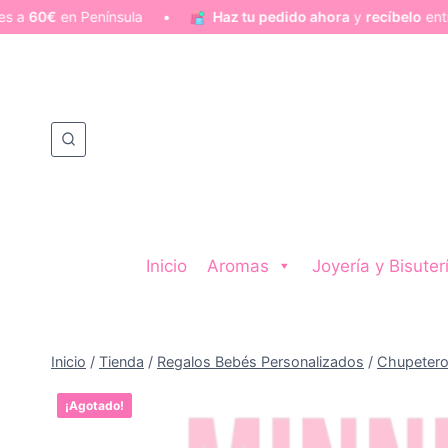
en Península •
Haz tu pedido ahora
y
recíbelo
entre
lunes 
Saltar
al
contenido
Inicio
Aromas
Joyería y Bisuter
Inicio
/
Tienda
/
Regalos Bebés Personalizados
/
Chupetero
¡Oferta!
¡Agotado!