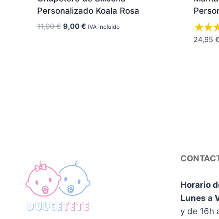
Personalizado Koala Rosa
Perso
El
El
11,00
€
9,00
€
IVA incluido
precio
precio
24,95
original
actual
era:
es:
11,00 €.
9,00 €.
CONTAC
Horario d
Lunes a 
y de 16h 