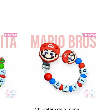
¡Oferta!
¡Oferta!
a
Chupetero de Silicona