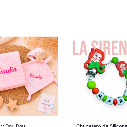
 y Dou Dou
Chupetero de Silicon