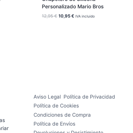
Personalizado Mario Bros
El
El
12,95
€
10,95
€
IVA incluido
precio
precio
original
actual
era:
es:
12,95 €.
10,95 €.
Aviso Legal
Política de Privacidad
Política de Cookies
Condiciones de Compra
ías
Política de Envíos
riar
Devoluciones y Desistimiento