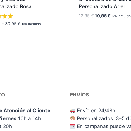
nalizado Rosa
Personalizado Ariel
El
El
12,95
€
10,95
€
IVA incluido
precio
precio
Rango
€
-
30,95
€
IVA incluido
original
actual
de
era:
es:
precios:
12,95 €.
10,95 €.
desde
24,95 €
hasta
30,95 €
TO
ENVÍOS
e Atención al Cliente
Envío en 24/48h
Viernes
10h a 14h
Personalizados: 3–5 d
a 20h
En campañas puede va