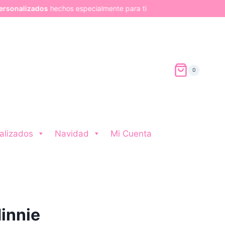
zados
hechos especialmente para ti
0
alizados
Navidad
Mi Cuenta
innie