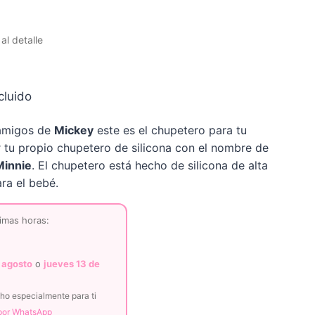
l detalle
cluido
o
e amigos de
Mickey
este es el chupetero para tu
l
 tu propio chupetero de silicona con el nombre de
Minnie
. El chupetero está hecho de silicona de alta
ra el bebé.
€.
imas horas:
 agosto
o
jueves 13 de
o especialmente para ti
 por WhatsApp