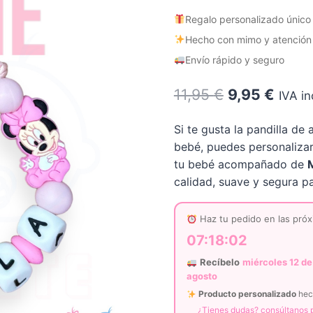
Regalo personalizado único
Hecho con mimo y atención a
Envío rápido y seguro
El
El
11,95
€
9,95
€
IVA in
precio
preci
Si te gusta la pandilla d
original
actua
bebé, puedes personalizar
era:
es:
tu bebé acompañado de
calidad, suave y segura pa
11,95 €.
9,95 
Haz tu pedido en las próx
07:18:01
Recíbelo
miércoles 12 de
agosto
Producto personalizado
hech
¿Tienes dudas? consúltanos